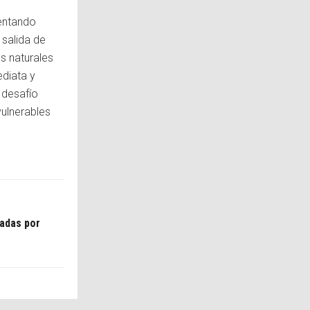
entando
 salida de
s naturales
ediata y
 desafío
vulnerables
tadas por