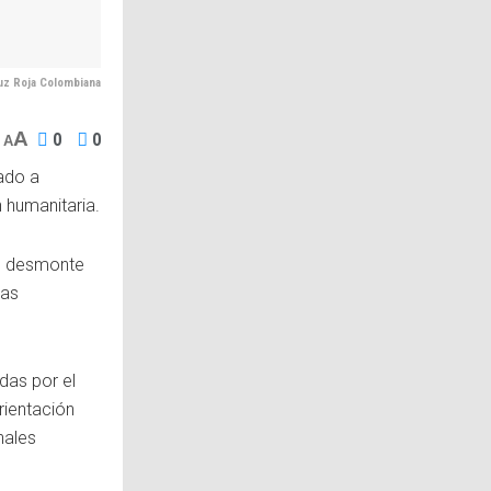
uz Roja Colombiana
A
0
0
A
nado a
 humanitaria.
el desmonte
nas
das por el
rientación
nales