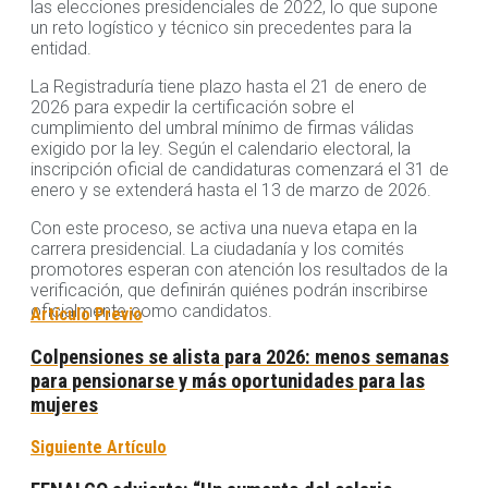
las elecciones presidenciales de 2022, lo que supone
un reto logístico y técnico sin precedentes para la
entidad.
La Registraduría tiene plazo hasta el 21 de enero de
2026 para expedir la certificación sobre el
cumplimiento del umbral mínimo de firmas válidas
exigido por la ley. Según el calendario electoral, la
inscripción oficial de candidaturas comenzará el 31 de
enero y se extenderá hasta el 13 de marzo de 2026.
Con este proceso, se activa una nueva etapa en la
carrera presidencial. La ciudadanía y los comités
promotores esperan con atención los resultados de la
verificación, que definirán quiénes podrán inscribirse
oficialmente como candidatos.
Artículo Previo
Colpensiones se alista para 2026: menos semanas
para pensionarse y más oportunidades para las
mujeres
Siguiente Artículo