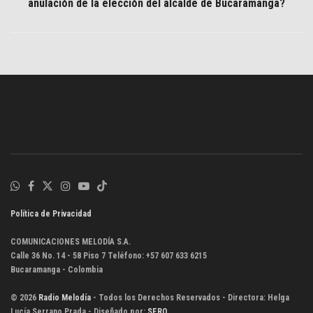
anulación de la elección del alcalde de Bucaramanga?
Política de Privacidad
COMUNICACIONES MELODÍA S.A.
Calle 36 No. 14 - 58 Piso 7 Teléfono: +57 607 633 6215
Bucaramanga - Colombia
© 2026
Radio Melodía
- Todos los Derechos Reservados - Directora: Helga
Lucía Serrano Prada - Diseñado por:
SERO
.