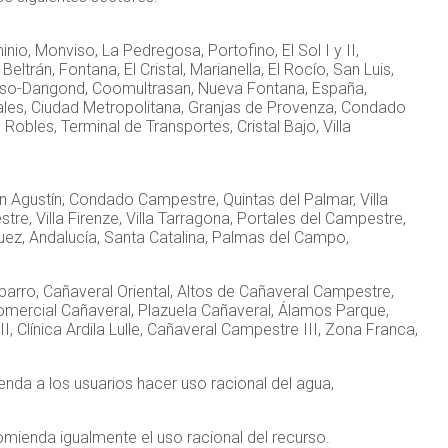
nio, Monviso, La Pedregosa, Portofino, El Sol I y II,
ltrán, Fontana, El Cristal, Marianella, El Rocío, San Luis,
raíso-Dangond, Coomultrasan, Nueva Fontana, España,
uales, Ciudad Metropolitana, Granjas de Provenza, Condado
s Robles, Terminal de Transportes, Cristal Bajo, Villa
San Agustín, Condado Campestre, Quintas del Palmar, Villa
e, Villa Firenze, Villa Tarragona, Portales del Campestre,
juez, Andalucía, Santa Catalina, Palmas del Campo,
aparro, Cañaveral Oriental, Altos de Cañaveral Campestre,
 Comercial Cañaveral, Plazuela Cañaveral, Álamos Parque,
Clínica Ardila Lulle, Cañaveral Campestre III, Zona Franca,
da a los usuarios hacer uso racional del agua,
mienda igualmente el uso racional del recurso.