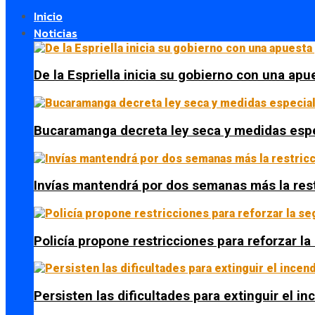
Inicio
Noticias
De la Espriella inicia su gobierno con una apue
Bucaramanga decreta ley seca y medidas espe
Invías mantendrá por dos semanas más la res
Policía propone restricciones para reforzar l
Persisten las dificultades para extinguir el i