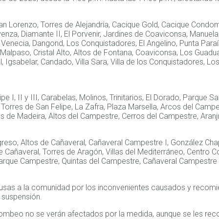
 San Lorenzo, Torres de Alejandría, Cacique Gold, Cacique Condomi
venza, Diamante II, El Porvenir, Jardines de Coaviconsa, Manuela Be
d Venecia, Dangond, Los Conquistadores, El Angelino, Punta Pa
, Malpaso, Cristal Alto, Altos de Fontana, Coaviconsa, Los Guad
eal, Igsabelar, Candado, Villa Sara, Villa de los Conquistadores, Lo
e I, II y III, Carabelas, Molinos, Trinitarios, El Dorado, Parque 
rres de San Felipe, La Zafra, Plaza Marsella, Arcos del Campestr
es de Madeira, Altos del Campestre, Cerros del Campestre, Aran
Progreso, Altos de Cañaveral, Cañaveral Campestre I, González Ch
de Cañaveral, Torres de Aragón, Villas del Mediterráneo, Centro
rque Campestre, Quintas del Campestre, Cañaveral Campestre II, 
as a la comunidad por los inconvenientes causados y recomien
 suspensión.
ombeo no se verán afectados por la medida, aunque se les reco