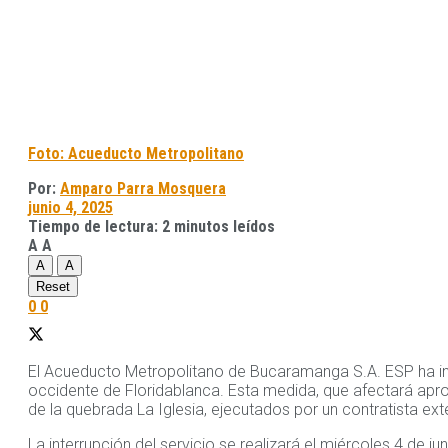
Foto: Acueducto Metropolitano
Por:
Amparo Parra Mosquera
junio 4, 2025
Tiempo de lectura: 2 minutos leídos
A
A
A
A
Reset
0
0
El Acueducto Metropolitano de Bucaramanga S.A. ESP ha in
occidente de Floridablanca. Esta medida, que afectará ap
de la quebrada La Iglesia, ejecutados por un contratista ex
La interrupción del servicio se realizará el miércoles 4 de j