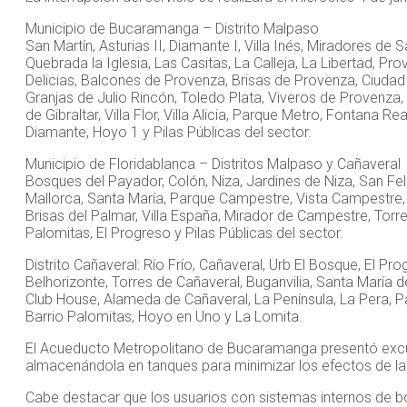
Municipio de Bucaramanga – Distrito Malpaso
San Martín, Asturias II, Diamante I, Villa Inés, Miradores de
Quebrada la Iglesia, Las Casitas, La Calleja, La Libertad, Pro
Delicias, Balcones de Provenza, Brisas de Provenza, Ciuda
Granjas de Julio Rincón, Toledo Plata, Viveros de Provenza
de Gibraltar, Villa Flor, Villa Alicia, Parque Metro, Fontana R
Diamante, Hoyo 1 y Pilas Públicas del sector.
Municipio de Floridablanca – Distritos Malpaso y Cañaveral
Bosques del Payador, Colón, Niza, Jardines de Niza, San Felip
Mallorca, Santa María, Parque Campestre, Vista Campestre, To
Brisas del Palmar, Villa España, Mirador de Campestre, Torr
Palomitas, El Progreso y Pilas Públicas del sector.
Distrito Cañaveral: Río Frío, Cañaveral, Urb El Bosque, El 
Belhorizonte, Torres de Cañaveral, Buganvilia, Santa María 
Club House, Alameda de Cañaveral, La Península, La Pera, Pa
Barrio Palomitas, Hoyo en Uno y La Lomita.
El Acueducto Metropolitano de Bucaramanga presentó excus
almacenándola en tanques para minimizar los efectos de la
Cabe destacar que los usuarios con sistemas internos de b