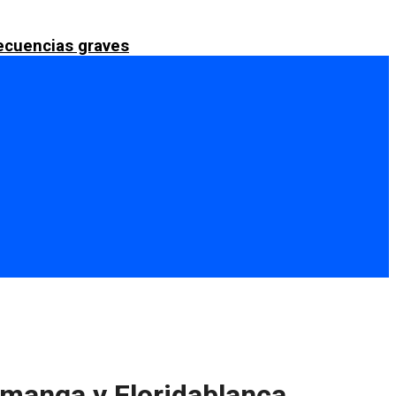
secuencias graves
amanga y Floridablanca