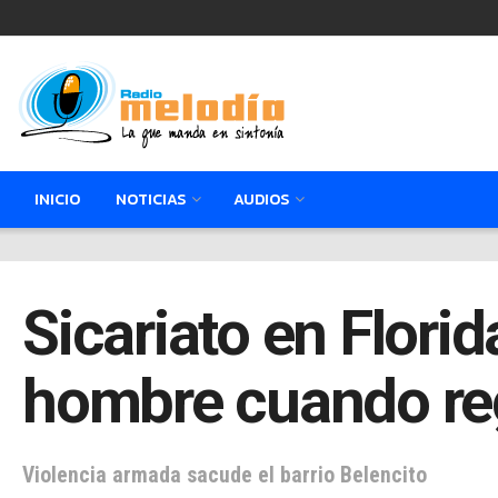
INICIO
NOTICIAS
AUDIOS
Sicariato en Flori
hombre cuando reg
Violencia armada sacude el barrio Belencito