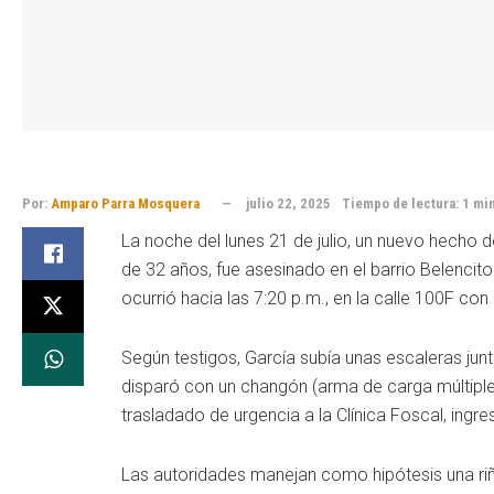
Por:
Amparo Parra Mosquera
julio 22, 2025
Tiempo de lectura: 1 mi
La noche del lunes 21 de julio, un nuevo hecho d
de 32 años, fue asesinado en el barrio Belencit
ocurrió hacia las 7:20 p.m., en la calle 100F con
Según testigos, García subía unas escaleras ju
disparó con un changón (arma de carga múltipl
trasladado de urgencia a la Clínica Foscal, ingres
Las autoridades manejan como hipótesis una riña