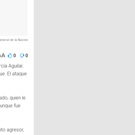
General de la Nación
A
0
0
A
cía Aguilar,
ue. El ataque
do, quien le
Aunque fue
nto agresor,