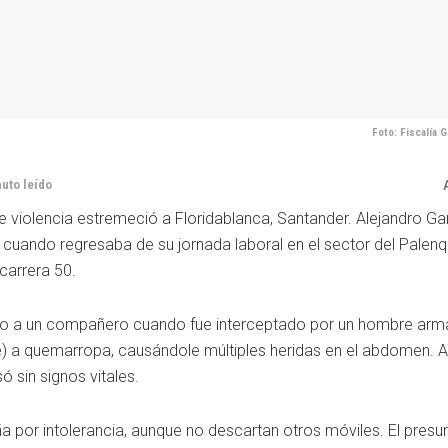
Foto: Fiscalía 
nuto leído
e violencia estremeció a Floridablanca, Santander. Alejandro Gar
o cuando regresaba de su jornada laboral en el sector del Palenq
 carrera 50.
nto a un compañero cuando fue interceptado por un hombre arma
e) a quemarropa, causándole múltiples heridas en el abdomen. 
ó sin signos vitales.
 por intolerancia, aunque no descartan otros móviles. El presu