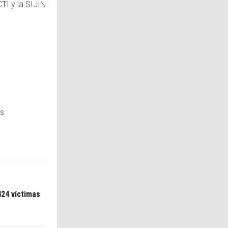
TI y la SIJIN
as
424 víctimas