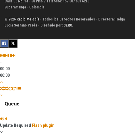
Calle 36 No. 14 - 58 Piso 7 Teléfono: +57 607 633 6215
Bucaramanga - Colombia
© 2026
Radio Melodía
- Todos los Derechos Reservados - Directora: Helga
Lucía Serrano Prada - Diseñado por:
SERO
.
-
00:00
00:00
Queue
Update Required
Flash plugin