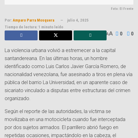
Foto: El Frente
Por:
Amparo Parra Mosquera
julio 4, 2025
Tiempo de lectura: 1 minuto leído
A
0
0
A
La violencia urbana volvió a estremecer a la capital
santandereana. En las últimas horas, un hombre
identificado como Luis Carlos Javier García Romero, de
nacionalidad venezolana, fue asesinado a tiros en plena vía
pública del barrio La Universidad, en un aparente caso de
sicariato vinculado a disputas entre estructuras del crimen
organizado.
Según el reporte de las autoridades, la víctima se
movilizaba en una motocicleta cuando fue interceptada
por dos sujetos armados. El parrillero abrió fuego en
repetidas ocasiones, impactándolo en la cabeza, el