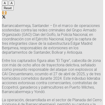
A
A
Reset
0
0
Barrancabermeja, Santander – En el marco de operaciones
sostenidas contra las redes criminales del Grupo Armado
Organizado (GAO) Clan del Golfo, la Policía Nacional, en
coordinación con el Ejército Nacional, logró la captura de
tres integrantes clave de la subestructura Édgar Madrid
Benjumea, responsables de extorsiones en los
departamentos de Santander, Bolívar y Antioquia.
Entre los capturados figura alias “El Tigre”, cabecilla de zona
con más de ocho años de trayectoria delictiva, señalado
como presunto responsable del ataque con explosivos al
CAI Cincuentenario, ocurrido el 27 de abril de 2025, y de tres
homicidios cometidos durante 2024. Este individuo lideraba
acciones extorsivas contra comerciantes, contratistas de
Ecopetrol, ganaderos y palmicultores en Puerto Wilches,
Barrancabermeja y Yondó.
La operación, desarrollada en el sector de Planada del Cerro
(comuna 4 de Barrancabermeja), permitió su captura y la