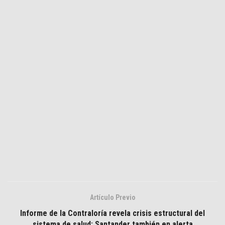
Artículo Previo
Informe de la Contraloría revela crisis estructural del
sistema de salud: Santander también en alerta