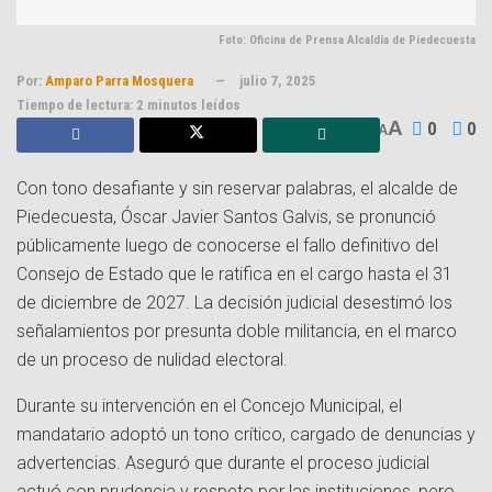
Foto: Oficina de Prensa Alcaldía de Piedecuesta
Por:
Amparo Parra Mosquera
julio 7, 2025
Tiempo de lectura: 2 minutos leídos
A
0
0
A
Con tono desafiante y sin reservar palabras, el alcalde de
Piedecuesta, Óscar Javier Santos Galvis, se pronunció
públicamente luego de conocerse el fallo definitivo del
Consejo de Estado que le ratifica en el cargo hasta el 31
de diciembre de 2027. La decisión judicial desestimó los
señalamientos por presunta doble militancia, en el marco
de un proceso de nulidad electoral.
Durante su intervención en el Concejo Municipal, el
mandatario adoptó un tono crítico, cargado de denuncias y
advertencias. Aseguró que durante el proceso judicial
actuó con prudencia y respeto por las instituciones, pero