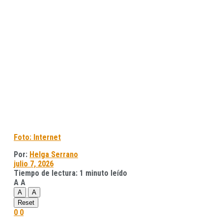
Foto: Internet
Por:
Helga Serrano
julio 7, 2026
Tiempo de lectura: 1 minuto leído
A
A
A
A
Reset
0
0