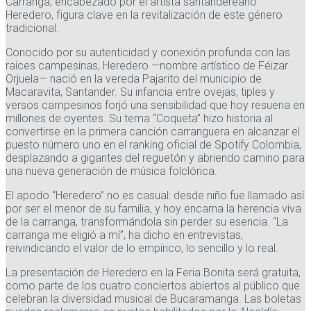
Carranga, encabezado por el artista santandereano
Heredero, figura clave en la revitalización de este género
tradicional.
Conocido por su autenticidad y conexión profunda con las
raíces campesinas, Heredero —nombre artístico de Féizar
Orjuela— nació en la vereda Pajarito del municipio de
Macaravita, Santander. Su infancia entre ovejas, tiples y
versos campesinos forjó una sensibilidad que hoy resuena en
millones de oyentes. Su tema “Coqueta” hizo historia al
convertirse en la primera canción carranguera en alcanzar el
puesto número uno en el ranking oficial de Spotify Colombia,
desplazando a gigantes del reguetón y abriendo camino para
una nueva generación de música folclórica.
El apodo “Heredero” no es casual: desde niño fue llamado así
por ser el menor de su familia, y hoy encarna la herencia viva
de la carranga, transformándola sin perder su esencia. “La
carranga me eligió a mí”, ha dicho en entrevistas,
reivindicando el valor de lo empírico, lo sencillo y lo real.
La presentación de Heredero en la Feria Bonita será gratuita,
como parte de los cuatro conciertos abiertos al público que
celebran la diversidad musical de Bucaramanga. Las boletas