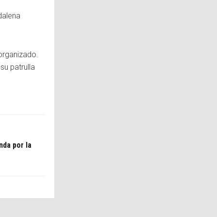
gdalena
 organizado.
su patrulla
nda por la