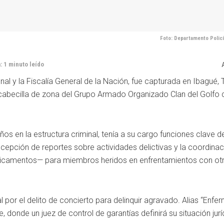
Foto: Departamento Polic
: 1 minuto leído
al y la Fiscalía General de la Nación, fue capturada en Ibagué, T
cabecilla de zona del Grupo Armado Organizado Clan del Golfo c
os en la estructura criminal, tenía a su cargo funciones clave d
ecepción de reportes sobre actividades delictivas y la coordina
edicamentos— para miembros heridos en enfrentamientos con ot
 por el delito de concierto para delinquir agravado. Alias “Enfer
 donde un juez de control de garantías definirá su situación jurí