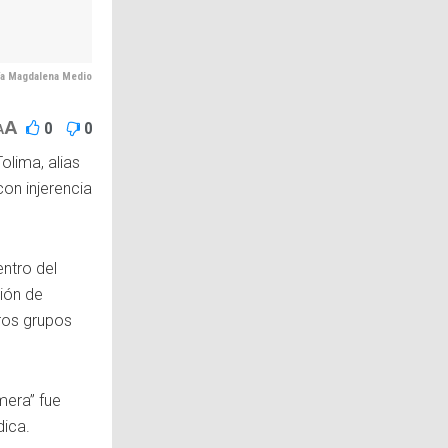
ía Magdalena Medio
A
0
0
A
olima, alias
on injerencia
entro del
ción de
ros grupos
mera” fue
dica.