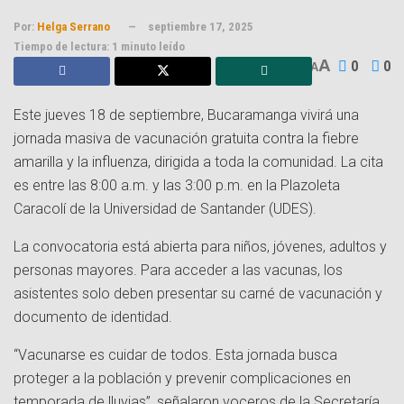
Por:
Helga Serrano
septiembre 17, 2025
Tiempo de lectura: 1 minuto leído
A
0
0
A
Este jueves 18 de septiembre, Bucaramanga vivirá una
jornada masiva de vacunación gratuita contra la fiebre
amarilla y la influenza, dirigida a toda la comunidad. La cita
es entre las 8:00 a.m. y las 3:00 p.m. en la Plazoleta
Caracolí de la Universidad de Santander (UDES).
‍La convocatoria está abierta para niños, jóvenes, adultos y
personas mayores. Para acceder a las vacunas, los
asistentes solo deben presentar su carné de vacunación y
documento de identidad.
“Vacunarse es cuidar de todos. Esta jornada busca
proteger a la población y prevenir complicaciones en
temporada de lluvias”, señalaron voceros de la Secretaría