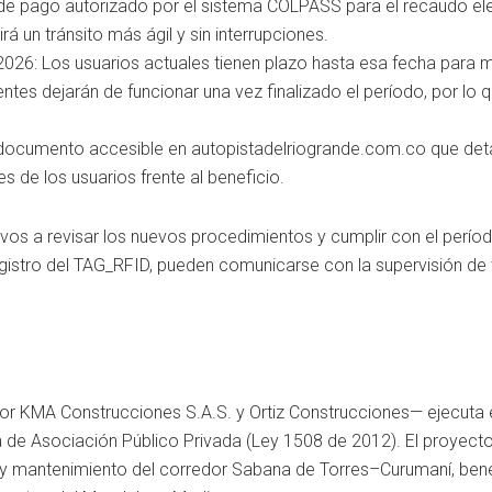
 de pago autorizado por el sistema COLPASS para el recaudo el
irá un tránsito más ágil y sin interrupciones.
2026: Los usuarios actuales tienen plazo hasta esa fecha para m
tes dejarán de funcionar una vez finalizado el período, por lo 
 documento accesible en autopistadelriogrande.com.co que deta
 de los usuarios frente al beneficio.
tivos a revisar los nuevos procedimientos y cumplir con el perío
registro del TAG_RFID, pueden comunicarse con la supervisión de 
or KMA Construcciones S.A.S. y Ortiz Construcciones— ejecuta 
de Asociación Público Privada (Ley 1508 de 2012). El proyect
ón y mantenimiento del corredor Sabana de Torres–Curumaní, ben