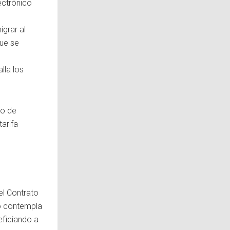
ectrónico
igrar al
que se
lla los
do de
tarifa
el Contrato
o contempla
eficiando a