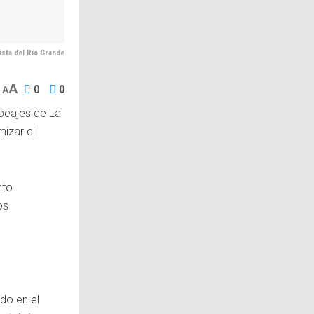
ista del Río Grande
A
0
0
A
 peajes de La
izar el
nto
os
ldo en el