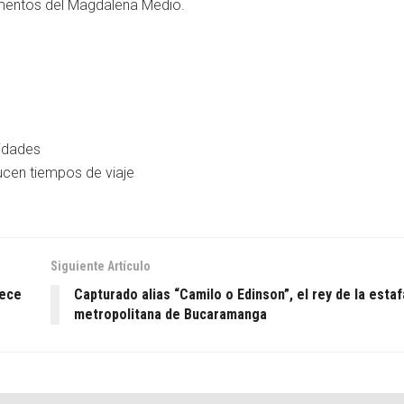
mentos del Magdalena Medio.
nidades
ducen tiempos de viaje
Siguiente Artículo
rece
Capturado alias “Camilo o Edinson”, el rey de la estaf
metropolitana de Bucaramanga