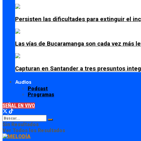
Persisten las dificultades para extinguir el i
Las vías de Bucaramanga son cada vez más le
Capturan en Santander a tres presuntos integ
Audios
Podcast
Programas
SEÑAL EN VIVO
Sin Resultados
Ver Todos los Resultados