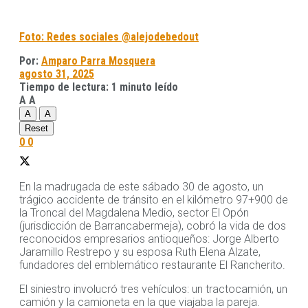
Foto: Redes sociales @alejodebedout
Por:
Amparo Parra Mosquera
agosto 31, 2025
Tiempo de lectura: 1 minuto leído
A
A
A
A
Reset
0
0
En la madrugada de este sábado 30 de agosto, un
trágico accidente de tránsito en el kilómetro 97+900 de
la Troncal del Magdalena Medio, sector El Opón
(jurisdicción de Barrancabermeja), cobró la vida de dos
reconocidos empresarios antioqueños: Jorge Alberto
Jaramillo Restrepo y su esposa Ruth Elena Alzate,
fundadores del emblemático restaurante El Rancherito.
El siniestro involucró tres vehículos: un tractocamión, un
camión y la camioneta en la que viajaba la pareja.