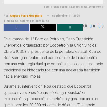
Foto: Prensa Refinería Ecopetrol Barrancabermeja
Por:
Amparo Parra Mosquera
septiembre 11, 2025
Tiempo de lectura: 1 minuto leído
A
0
0
A
En el marco del 1° Foro de Petróleo, Gas y Transición
Energética, organizado por Ecopetrol y la Unión Sindical
Obrera (USO), el presidente de la petrolera estatal, Ricardo
Roa Barragán, reafirmó el compromiso de la compañía
con una estrategia dual que combina la solidez del negocio
tradicional de hidrocarburos con una acelerada transición
hacia energías limpias.
Durante su intervención, Roa destacó que Ecopetrol
ejecuta inversiones “serias, sólidas y robustas” en
exploración y producción de petróleo y gas, con un plan
que supera los 20.000 millones de dólares. “El negocio