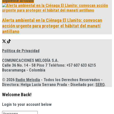
Siguiente Artículo
Alerta ambiental en la Ciénaga El Llanito: convocan
acción urgente para proteger el hábitat del manatí
antillano
Política de Privacidad
COMUNICACIONES MELODÍA S.A.
Calle 36 No. 14 - 58 Piso 7 Teléfono: +57 607 633 6215
Bucaramanga - Colombia
© 2026
Radio Melodía
- Todos los Derechos Reservados -
Directora: Helga Lucía Serrano Prada - Diseñado por:
SERO
.
Welcome Back!
Login to your account below