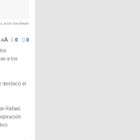
o: Asilo San Rafael
A
0
0
A
los
ias a los
e destacó el
an Rafael,
nspiración
ivo.