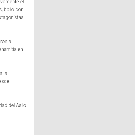
ivamente el
, bailó con
otagonistas
ron a
ansmitía en
a la
desde
ad del Asilo