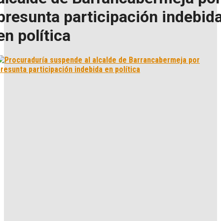
presunta participación indebid
en política