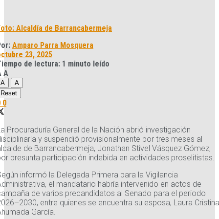
Foto: Alcaldía de Barrancabermeja
Por:
Amparo Parra Mosquera
octubre 23, 2025
iempo de lectura: 1 minuto leído
A
A
A
A
Reset
0
0
La Procuraduría General de la Nación abrió investigación
disciplinaria y suspendió provisionalmente por tres meses al
alcalde de Barrancabermeja, Jonathan Stivel Vásquez Gómez,
or presunta participación indebida en actividades proselitistas.
Según informó la Delegada Primera para la Vigilancia
dministrativa, el mandatario habría intervenido en actos de
campaña de varios precandidatos al Senado para el periodo
2026–2030, entre quienes se encuentra su esposa, Laura Cristin
Ahumada García.