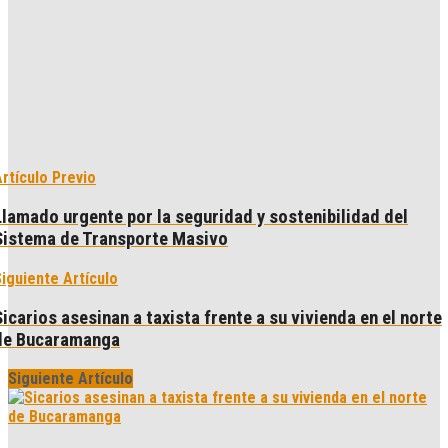
rtículo Previo
Llamado urgente por la seguridad y sostenibilidad del
Sistema de Transporte Masivo
iguiente Artículo
Sicarios asesinan a taxista frente a su vivienda en el norte
de Bucaramanga
Siguiente Artículo