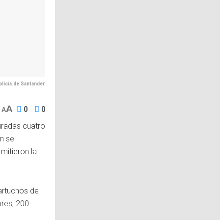
olicía de Santander
A
0
0
A
turadas cuatro
n se
mitieron la
artuchos de
ores, 200