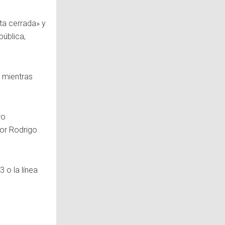
ta cerrada» y
pública,
, mientras
ro
tor Rodrigo
 o la línea