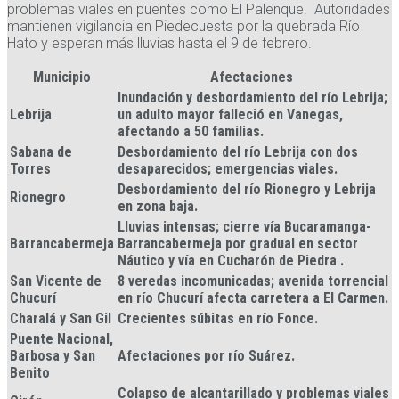
problemas viales en puentes como El Palenque. Autoridades
mantienen vigilancia en Piedecuesta por la quebrada Río
Hato y esperan más lluvias hasta el 9 de febrero.
Municipio
Afectaciones
Inundación y desbordamiento del río Lebrija;
Lebrija
un adulto mayor falleció en Vanegas,
afectando a 50 familias
.
Sabana de
Desbordamiento del río Lebrija con dos
Torres
desaparecidos; emergencias viales
.
Desbordamiento del río Rionegro y Lebrija
Rionegro
en zona baja
.
Lluvias intensas; cierre vía Bucaramanga-
Barrancabermeja
Barrancabermeja por gradual en sector
Náutico y vía en Cucharón de Piedra .
San Vicente de
8 veredas incomunicadas; avenida torrencial
Chucurí
en río Chucurí afecta carretera a El Carmen
.
Charalá y San Gil
Crecientes súbitas en río Fonce
.
Puente Nacional,
Barbosa y San
Afectaciones por río Suárez
.
Benito
Colapso de alcantarillado y problemas viales