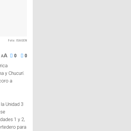
Foto: ISAGEN
A
0
0
A
rica
ha y Chucurí.
ocoro a
 la Unidad 3
 se
dades 1 y 2,
ertedero para