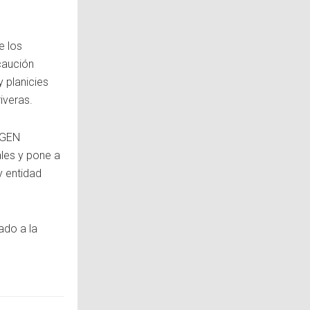
e los
caución
y planicies
iveras.
AGEN
ales y pone a
y entidad
ado a la