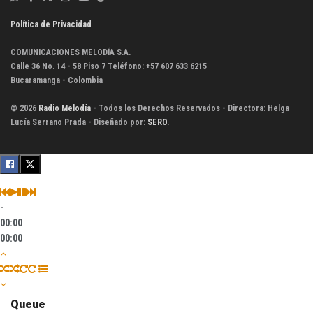
Política de Privacidad
COMUNICACIONES MELODÍA S.A.
Calle 36 No. 14 - 58 Piso 7 Teléfono: +57 607 633 6215
Bucaramanga - Colombia
© 2026
Radio Melodía
- Todos los Derechos Reservados - Directora: Helga
Lucía Serrano Prada - Diseñado por:
SERO
.
-
00:00
00:00
Queue