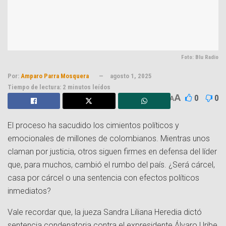
Foto: Blu Radio
Por:
Amparo Parra Mosquera
agosto 1, 2025
Tiempo de lectura: 2 minutos leídos
A
0
0
A
El proceso ha sacudido los cimientos políticos y
emocionales de millones de colombianos. Mientras unos
claman por justicia, otros siguen firmes en defensa del líder
que, para muchos, cambió el rumbo del país. ¿Será cárcel,
casa por cárcel o una sentencia con efectos políticos
inmediatos?
Vale recordar que, la jueza Sandra Liliana Heredia dictó
sentencia condenatoria contra el expresidente Álvaro Uribe