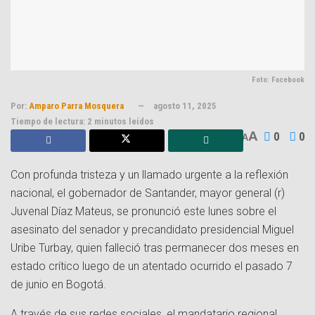
Foto: Facebook
Por:
Amparo Parra Mosquera
agosto 11, 2025
Tiempo de lectura: 2 minutos leídos
A
0
0
A
Con profunda tristeza y un llamado urgente a la reflexión
nacional, el gobernador de Santander, mayor general (r)
Juvenal Díaz Mateus, se pronunció este lunes sobre el
asesinato del senador y precandidato presidencial Miguel
Uribe Turbay, quien falleció tras permanecer dos meses en
estado crítico luego de un atentado ocurrido el pasado 7
de junio en Bogotá.
A través de sus redes sociales, el mandatario regional