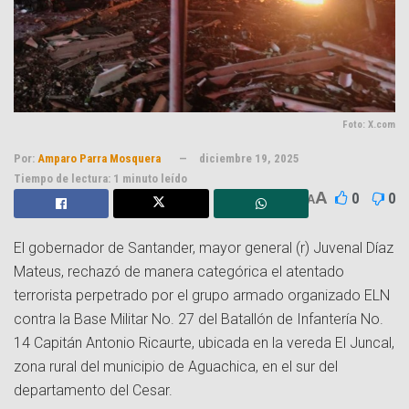
Foto: X.com
Por:
Amparo Parra Mosquera
diciembre 19, 2025
Tiempo de lectura: 1 minuto leído
A
0
0
A
El gobernador de Santander, mayor general (r) Juvenal Díaz
Mateus, rechazó de manera categórica el atentado
terrorista perpetrado por el grupo armado organizado ELN
contra la Base Militar No. 27 del Batallón de Infantería No.
14 Capitán Antonio Ricaurte, ubicada en la vereda El Juncal,
zona rural del municipio de Aguachica, en el sur del
departamento del Cesar.