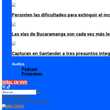
Persisten las dificultades para extinguir el i
Las vías de Bucaramanga son cada vez más le
Capturan en Santander a tres presuntos integ
Audios
Podcast
Programas
SEÑAL EN VIVO
Sin Resultados
Ver Todos los Resultados