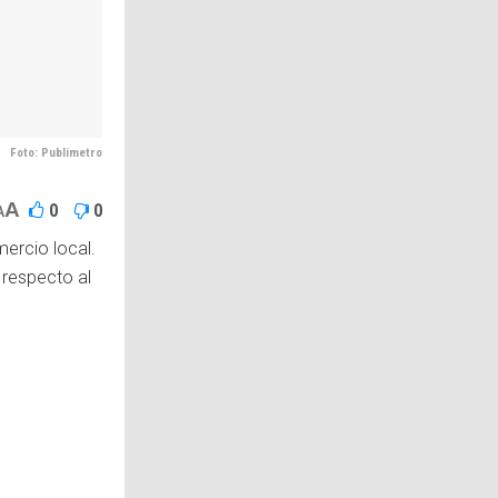
Foto: Publimetro
A
0
0
A
ercio local.
 respecto al