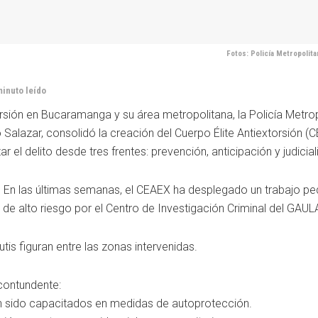
Fotos: Policía Metropolit
minuto leído
ión en Bucaramanga y su área metropolitana, la Policía Metrop
ro Salazar, consolidó la creación del Cuerpo Élite Antiextorsión (
el delito desde tres frentes: prevención, anticipación y judicial
o. En las últimas semanas, el CEAEX ha desplegado un trabajo p
de alto riesgo por el Centro de Investigación Criminal del GAUL
tis figuran entre las zonas intervenidas.
contundente:
n sido capacitados en medidas de autoprotección.