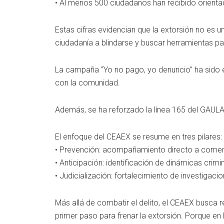
• Al menos 500 ciudadanos han recibido orientac
Estas cifras evidencian que la extorsión no es 
ciudadanía a blindarse y buscar herramientas par
La campaña “Yo no pago, yo denuncio” ha sido el
con la comunidad.
Además, se ha reforzado la línea 165 del GAUL
El enfoque del CEAEX se resume en tres pilares:
• Prevención: acompañamiento directo a comer
• Anticipación: identificación de dinámicas crimi
• Judicialización: fortalecimiento de investigac
Más allá de combatir el delito, el CEAEX busca r
primer paso para frenar la extorsión. Porque e