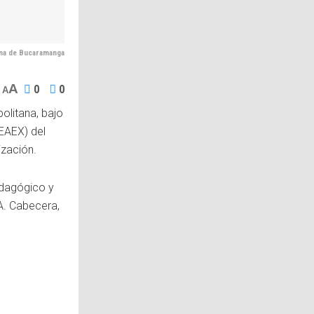
ana de Bucaramanga
A
0
0
A
olitana, bajo
CEAEX) del
ización.
edagógico y
A. Cabecera,