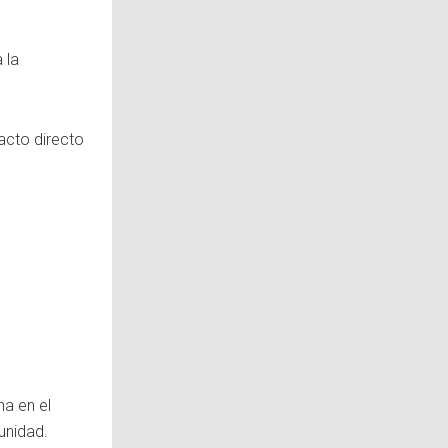
 la
acto directo
na en el
unidad.