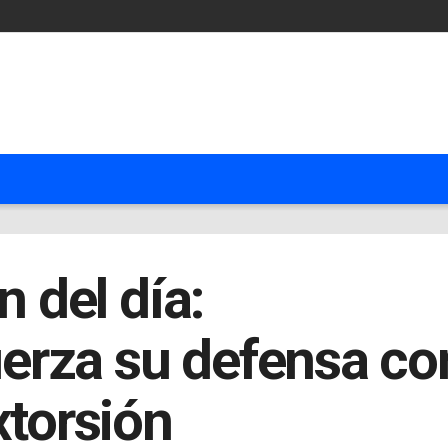
n del día:
rza su defensa con
xtorsión