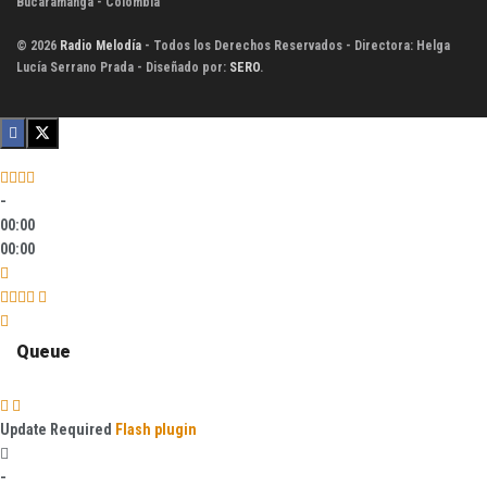
Bucaramanga - Colombia
© 2026
Radio Melodía
- Todos los Derechos Reservados - Directora: Helga
Lucía Serrano Prada - Diseñado por:
SERO
.
-
00:00
00:00
Queue
Update Required
Flash plugin
-