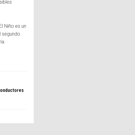
sibles
El Niño es un
el segundo
ía
 conductores