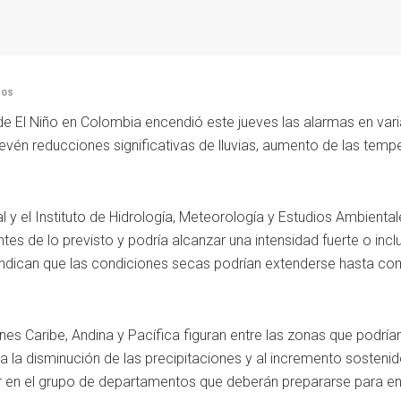
dos
 de El Niño en Colombia encendió este jueves las alarmas en var
evén reducciones significativas de lluvias, aumento de las temp
l y el Instituto de Hidrología, Meteorología y Estudios Ambienta
tes de lo previsto y podría alcanzar una intensidad fuerte o inc
 indican que las condiciones secas podrían extenderse hasta c
ones Caribe, Andina y Pacífica figuran entre las zonas que podría
la disminución de las precipitaciones y al incremento sostenid
en el grupo de departamentos que deberán prepararse para enf