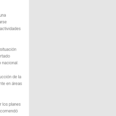
 una
arse
 actividades
 situación
ortado
o nacional.
ucción de la
nte en áreas
r los planes
 recomendó