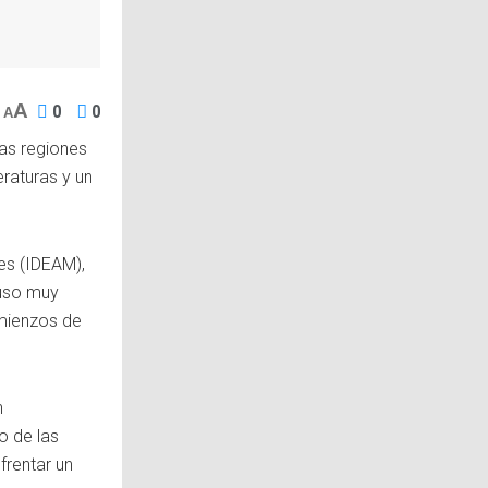
A
0
0
A
ias regiones
eraturas y un
les (IDEAM),
luso muy
omienzos de
n
o de las
rentar un