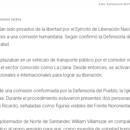
Foto: Defensoría del 
inutos leídos
an sido privados de la libertad por el Ejército de Liberación Naci
s a una comisión humanitaria. Según confirmó la Defensoría de
alud.
splazaban en un vehículo de transporte público por el corredor v
 el sector conocido como La Llana. Desde entonces, se activar
onales e internacionales para lograr su liberación.
de una comisión conformada por la Defensoría del Pueblo, la Igl
das. Durante el procedimiento estuvieron presentes dos persona
s Ricardo, señaladas como figuras visibles del Frente Nororienta
obernador de Norte de Santander, William Villamizar, en compañ
público al grupo armado para que, como muestra de voluntad human