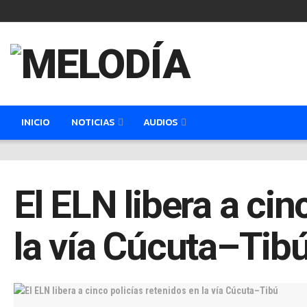
INICIO
NOTICIAS
AUDIOS
El ELN libera a cin
la vía Cúcuta–Tib