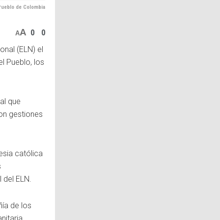
Pueblo de Colombia
A
0
0
A
onal (ELN) el
l Pueblo, los
ial que
on gestiones
esia católica
s
l del ELN.
ía de los
itaria,