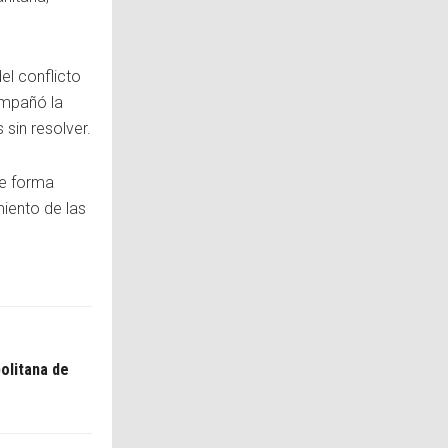
el conflicto
compañó la
sin resolver.
de forma
miento de las
politana de