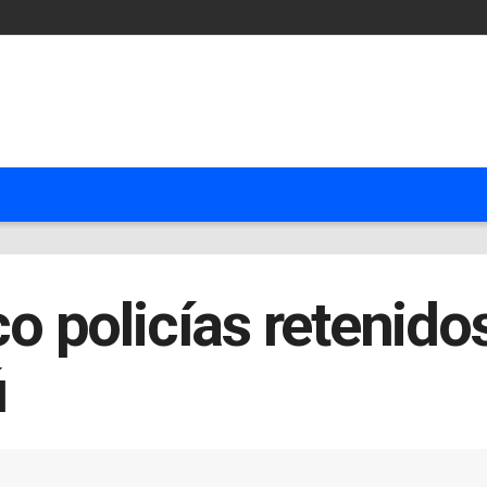
co policías retenido
ú