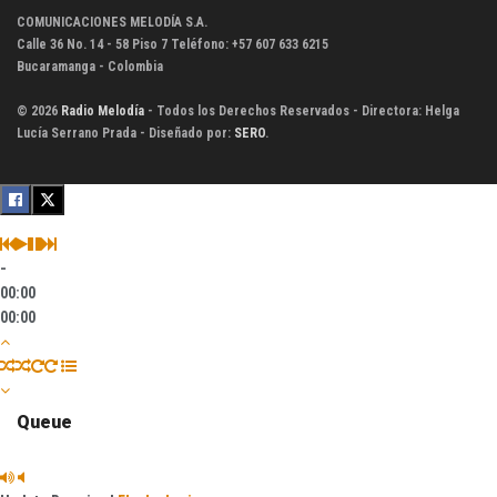
COMUNICACIONES MELODÍA S.A.
Calle 36 No. 14 - 58 Piso 7 Teléfono: +57 607 633 6215
Bucaramanga - Colombia
© 2026
Radio Melodía
- Todos los Derechos Reservados - Directora: Helga
Lucía Serrano Prada - Diseñado por:
SERO
.
-
00:00
00:00
Queue