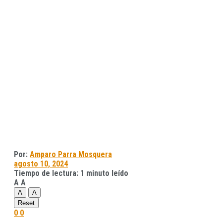
Por:
Amparo Parra Mosquera
agosto 10, 2024
Tiempo de lectura: 1 minuto leído
A
A
A
A
Reset
0
0