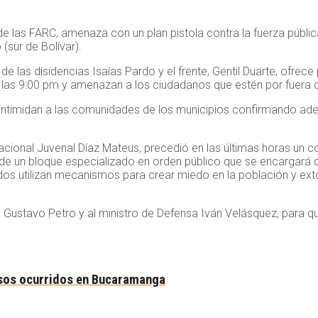
de las FARC, amenaza con un plan pistola contra la fuerza públi
(sur de Bolívar).
e las disidencias Isaías Pardo y el frente, Gentil Duarte, ofrec
las 9:00 pm y amenazan a los ciudadanos que estén por fuera d
a intimidan a las comunidades de los municipios confirmando ade
acional Juvenal Díaz Mateus, precedió en las últimas horas un 
de un bloque especializado en orden público que se encargará 
idos utilizan mecanismos para crear miedo en la población y ext
a Gustavo Petro y al ministro de Defensa Iván Velásquez, para qu
asos ocurridos en Bucaramanga