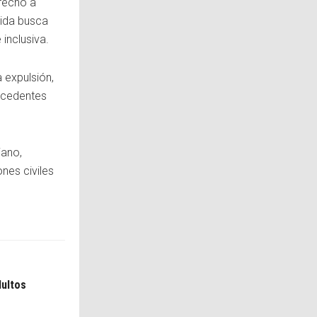
erecho a
dida busca
 inclusiva.
 expulsión,
ecedentes
iano,
nes civiles
dultos