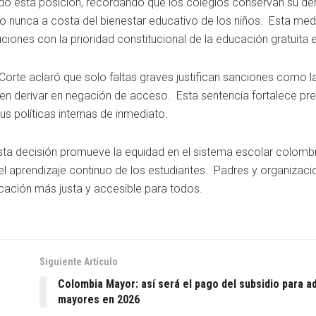
ado esta posición, recordando que los colegios conservan su d
ro nunca a costa del bienestar educativo de los niños. Esta me
uciones con la prioridad constitucional de la educación gratuita e
Corte aclaró que solo faltas graves justifican sanciones como la
n derivar en negación de acceso. Esta sentencia fortalece pr
sus políticas internas de inmediato.
ta decisión promueve la equidad en el sistema escolar colomb
l aprendizaje continuo de los estudiantes. Padres y organizacio
cación más justa y accesible para todos.
Siguiente Artículo
Colombia Mayor: así será el pago del subsidio para a
mayores en 2026