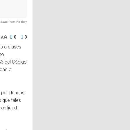
akawa from Pixabay
A
0
0
A
es a clases
ho
43 del Código
idad e
e por deudas
 que tales
rabilidad