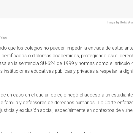
Image by Kohji As
ídos
ado que los colegios no pueden impedir la entrada de estudiant
s certificados o diplomas académicos, protegiendo así el derec
asa en la sentencia SU-624 de 1999 y normas como el artículo 
as instituciones educativas públicas y privadas a respetar la dign
ió de un caso en el que un colegio negó el acceso a un estudiant
de familia y defensores de derechos humanos. La Corte enfatizó
njusticia y exclusión social, especialmente en contextos de vulne