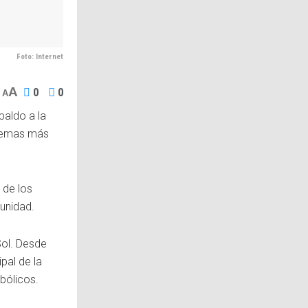
Foto: Internet
A
0
0
A
paldo a la
stemas más
 de los
unidad.
Sol. Desde
ipal de la
mbólicos.