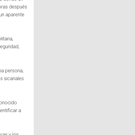
Horas después
un aparente
itana,
eguridad,
na persona,
s sicariales
conocido
entificar a
vas y los