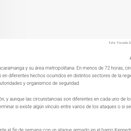
Foto: Fiscalía 
Bucaramanga y su área metropolitana. En menos de 72 horas, ci
s en diferentes hechos ocurridos en distintos sectores de la regi
autoridades y organismos de seguridad.
, y aunque las circunstancias son diferentes en cada uno de lo
minar si existe algún vínculo entre varios de los ataques o si se
nte el fin de semana con un ataque armado en el barrio Kenned