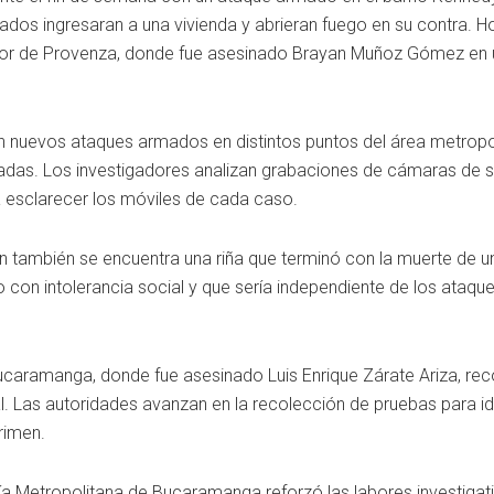
ados ingresaran a una vivienda y abrieran fuego en su contra. 
ctor de Provenza, donde fue asesinado Brayan Muñoz Gómez en 
 nuevos ataques armados en distintos puntos del área metropol
adas. Los investigadores analizan grabaciones de cámaras de s
 esclarecer los móviles de cada caso.
ón también se encuentra una riña que terminó con la muerte de u
con intolerancia social y que sería independiente de los ataque
Bucaramanga, donde fue asesinado Luis Enrique Zárate Ariza, re
tal. Las autoridades avanzan en la recolección de pruebas para id
rimen.
cía Metropolitana de Bucaramanga reforzó las labores investigati