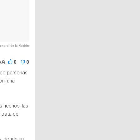
General de la Nación
A
0
0
A
nco personas
ón, una
s hechos, las
 trata de
y, donde un