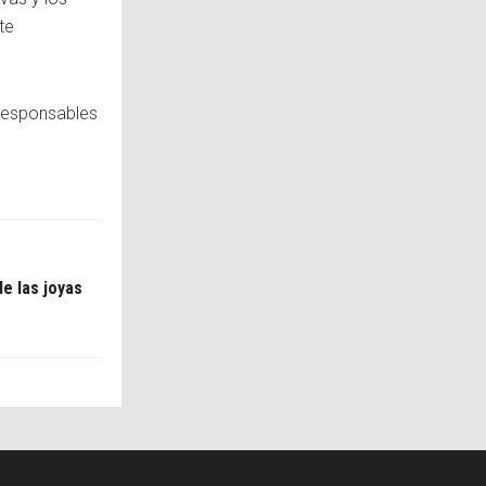
te
 responsables
de las joyas