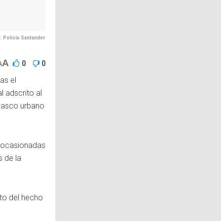
: Policía Santander
A
0
0
A
as el
l adscrito al
l casco urbano
s ocasionadas
 de la
to del hecho