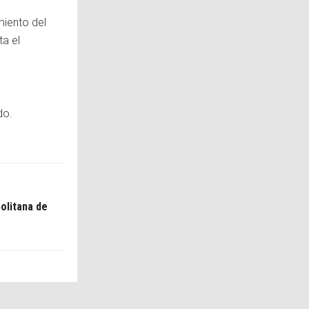
miento del
ta el
do.
politana de