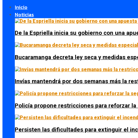
Inicio
Noticias
De la Espriella inicia su gobierno con una apue
Bucaramanga decreta ley seca y medidas espe
Invías mantendrá por dos semanas más la res
Policía propone restricciones para reforzar l
Persisten las dificultades para extinguir el i