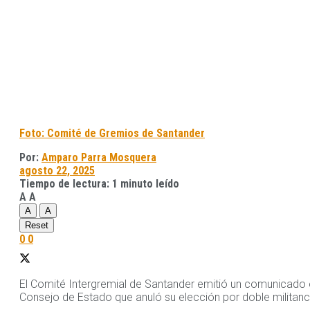
Foto: Comité de Gremios de Santander
Por:
Amparo Parra Mosquera
agosto 22, 2025
Tiempo de lectura: 1 minuto leído
A
A
A
A
Reset
0
0
El Comité Intergremial de Santander emitió un comunicado of
Consejo de Estado que anuló su elección por doble militanc