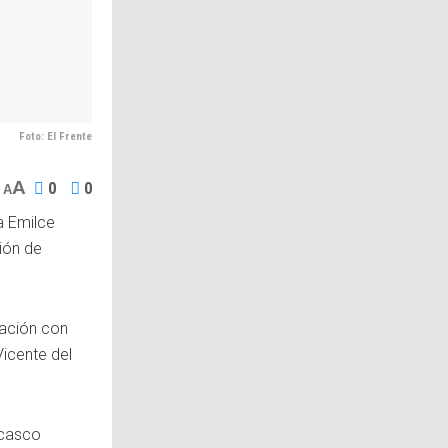
Foto: El Frente
A
0
0
A
a Emilce
ión de
lación con
Vicente del
 casco