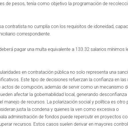
ones de pesos, tenía como objetivo la programación de recolecc
a contratista no cumplía con los requisitos de idoneidad, capac
iciliario correspondiente.
deberá pagar una multa equivalente a 133.32 salarios mínimos l
laridades en contratación pública no solo representa una sanció
icativos. Este tipo de decisiones refuerzan la confianza en las 
nte actos de corrupción, además de servir como un mecanismo d
ueden afectar la gobernabilidad local, generando desconfianza 
l manejo de recursos. La polarización social y política es otro 
nsideran justa la condena y quienes la ven como excesiva o
mala administración de fondos puede repercutir en proyectos co
cuperar recursos. Estos casos suelen derivar en mayores contro