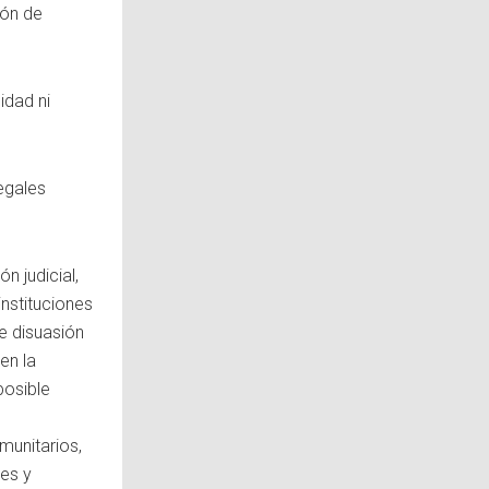
ión de
idad ni
egales
n judicial,
instituciones
e disuasión
en la
posible
munitarios,
les y