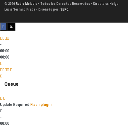
© 2026
Radio Melodía
- Todos los Derechos Reservados - Directora: Helga
Lucía Serrano Prada - Diseñado por:
SERO
.
-
00:00
00:00
Queue
Update Required
Flash plugin
-
00:00