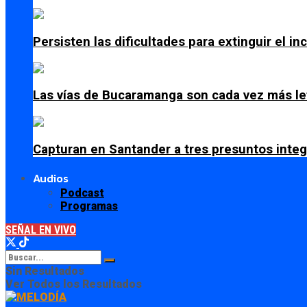
Persisten las dificultades para extinguir el i
Las vías de Bucaramanga son cada vez más le
Capturan en Santander a tres presuntos integ
Audios
Podcast
Programas
SEÑAL EN VIVO
Sin Resultados
Ver Todos los Resultados