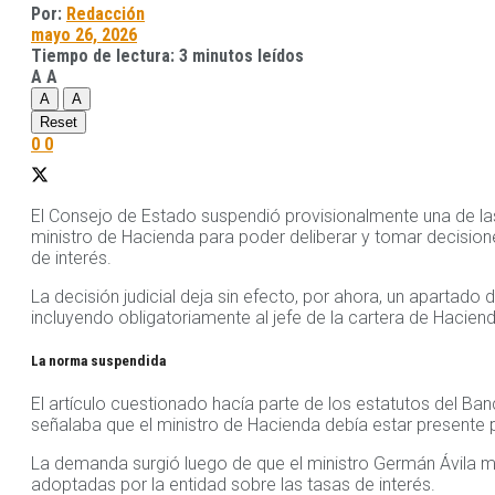
Por:
Redacción
mayo 26, 2026
Tiempo de lectura: 3 minutos leídos
A
A
A
A
Reset
0
0
El Consejo de Estado suspendió provisionalmente una de las
ministro de Hacienda para poder deliberar y tomar decision
de interés.
La decisión judicial deja sin efecto, por ahora, un apartado 
incluyendo obligatoriamente al jefe de la cartera de Haciend
La norma suspendida
El artículo cuestionado hacía parte de los estatutos del B
señalaba que el ministro de Hacienda debía estar presente p
La demanda surgió luego de que el ministro Germán Ávila ma
adoptadas por la entidad sobre las tasas de interés.