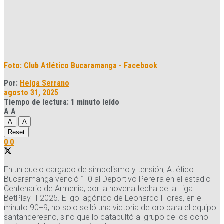
Foto: Club Atlético Bucaramanga - Facebook
Por:
Helga Serrano
agosto 31, 2025
Tiempo de lectura: 1 minuto leído
A
A
A
A
Reset
0
0
En un duelo cargado de simbolismo y tensión, Atlético
Bucaramanga venció 1-0 al Deportivo Pereira en el estadio
Centenario de Armenia, por la novena fecha de la Liga
BetPlay II 2025. El gol agónico de Leonardo Flores, en el
minuto 90+9, no solo selló una victoria de oro para el equipo
santandereano, sino que lo catapultó al grupo de los ocho