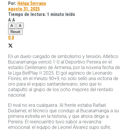
Por:
Helga Serrano
agosto 31, 2025
Tiempo de lectura: 1 minuto leído
A
A
A
A
Reset
0
0
En un duelo cargado de simbolismo y tensión, Atlético
Bucaramanga venció 1-0 al Deportivo Pereira en el
estadio Centenario de Armenia, por la novena fecha de
la Liga BetPlay II 2025. El gol agónico de Leonardo
Flores, en el minuto 90+9, no solo selló una victoria de
oro para el equipo santandereano, sino que lo
catapultó al grupo de los ocho mejores del rentado
nacional.
El rival no era cualquiera. Al frente estaba Rafael
Dudamel, el técnico que condujo al Bucaramanga a su
primera estrella en la historia, y que ahora dirige a
Pereira. El reencuentro tuvo sabor a revancha
emocional: el equipo de Leonel Álvarez supo sufrir,