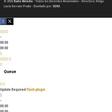
© 2026
Radio Melodía
- Todos los Derechos Reservados - Directora: Helga
Lucía Serrano Prada - Diseñado por:
SERO
.
-
00:00
00:00
Queue
Update Required
Flash plugin
-
00:00
00:00