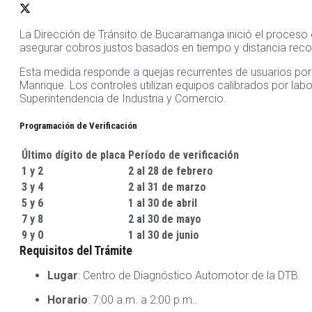
La Dirección de Tránsito de Bucaramanga inició el proceso ob
asegurar cobros justos basados en tiempo y distancia recor
Esta medida responde a quejas recurrentes de usuarios por co
Manrique. Los controles utilizan equipos calibrados por la
Superintendencia de Industria y Comercio.
Programación de Verificación
Último dígito de placa
Período de verificación
1 y 2
2 al 28 de febrero
3 y 4
2 al 31 de marzo
5 y 6
1 al 30 de abril
7 y 8
2 al 30 de mayo
9 y 0
1 al 30 de junio
Requisitos del Trámite
Lugar
: Centro de Diagnóstico Automotor de la DTB.
Horario
: 7:00 a.m. a 2:00 p.m..