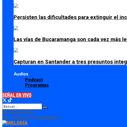
Persisten las dificultades para extinguir el i
Las vías de Bucaramanga son cada vez más le
Capturan en Santander a tres presuntos integ
Audios
Podcast
Programas
SEÑAL EN VIVO
Sin Resultados
Ver Todos los Resultados