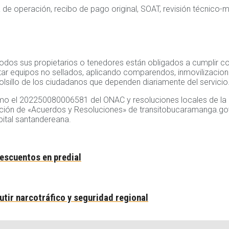
eta de operación, recibo de pago original, SOAT, revisión técnico
os sus propietarios o tenedores están obligados a cumplir con 
ectar equipos no sellados, aplicando comparendos, inmovilizacio
bolsillo de los ciudadanos que dependen diariamente del servicio
 el 202250080006581 del ONAC y resoluciones locales de la DT
sección de «Acuerdos y Resoluciones» de transitobucaramanga.gov
pital santandereana.
descuentos en predial
utir narcotráfico y seguridad regional