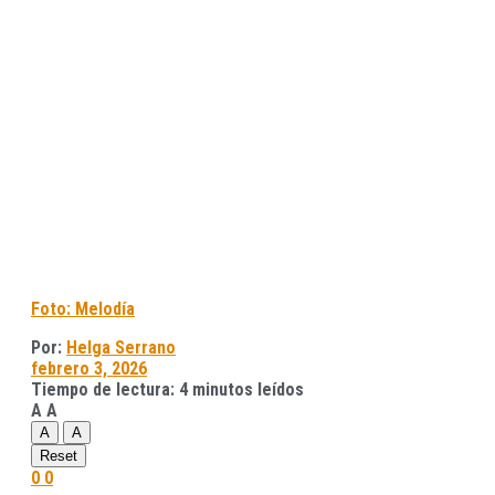
Foto: Melodía
Por:
Helga Serrano
febrero 3, 2026
Tiempo de lectura: 4 minutos leídos
A
A
A
A
Reset
0
0