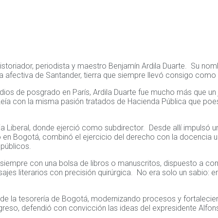
toriador, periodista y maestro Benjamín Ardila Duarte. Su nombre
ia afectiva de Santander, tierra que siempre llevó consigo como r
s de posgrado en París, Ardila Duarte fue mucho más que un juri
ía con la misma pasión tratados de Hacienda Pública que poesía 
ia Liberal, donde ejerció como subdirector. Desde allí impulsó 
n Bogotá, combinó el ejercicio del derecho con la docencia univer
públicos.
siempre con una bolsa de libros o manuscritos, dispuesto a c
jes literarios con precisión quirúrgica. No era solo un sabio: er
ón de la tesorería de Bogotá, modernizando procesos y fortalec
 Congreso, defendió con convicción las ideas del expresidente Al