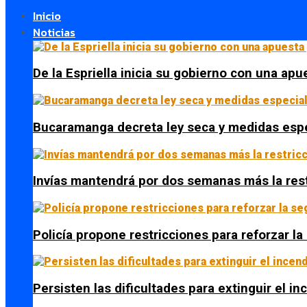
Inicio
Noticias
De la Espriella inicia su gobierno con una apue
Bucaramanga decreta ley seca y medidas espe
Invías mantendrá por dos semanas más la res
Policía propone restricciones para reforzar l
Persisten las dificultades para extinguir el i