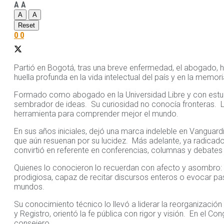
A
A
A
A
Reset
0
0
Partió en Bogotá, tras una breve enfermedad, el abogado, his
huella profunda en la vida intelectual del país y en la memor
Formado como abogado en la Universidad Libre y con estudio
sembrador de ideas. Su curiosidad no conocía fronteras. Le
herramienta para comprender mejor el mundo.
En sus años iniciales, dejó una marca indeleble en Vanguard
que aún resuenan por su lucidez. Más adelante, ya radicado e
convirtió en referente en conferencias, columnas y debates 
Quienes lo conocieron lo recuerdan con afecto y asombro: 
prodigiosa, capaz de recitar discursos enteros o evocar pasa
mundos.
Su conocimiento técnico lo llevó a liderar la reorganizaci
y Registro, orientó la fe pública con rigor y visión. En el
consejero.