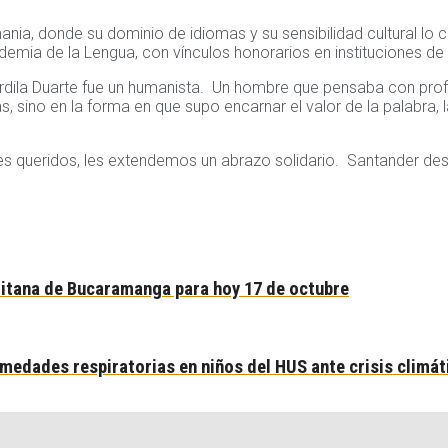
a, donde su dominio de idiomas y su sensibilidad cultural lo c
ia de la Lengua, con vínculos honorarios en instituciones de Es
rdila Duarte fue un humanista. Un hombre que pensaba con prof
as, sino en la forma en que supo encarnar el valor de la palabra
eres queridos, les extendemos un abrazo solidario. Santander de
olitana de Bucaramanga para hoy 17 de octubre
medades respiratorias en niños del HUS ante crisis climát