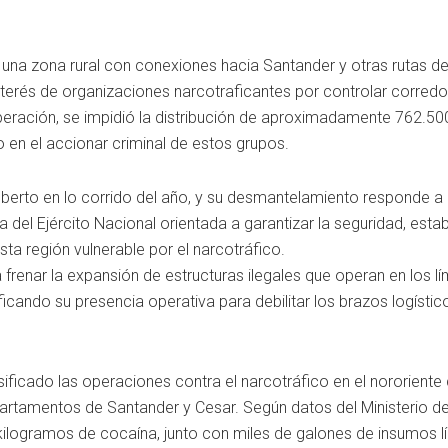
 una zona rural con conexiones hacia Santander y otras rutas de
interés de organizaciones narcotraficantes por controlar corred
operación, se impidió la distribución de aproximadamente 762.50
o en el accionar criminal de estos grupos.
Alberto en lo corrido del año, y su desmantelamiento responde a
del Ejército Nacional orientada a garantizar la seguridad, estab
esta región vulnerable por el narcotráfico.
renar la expansión de estructuras ilegales que operan en los lí
ificando su presencia operativa para debilitar los brazos logísti
nsificado las operaciones contra el narcotráfico en el nororient
partamentos de Santander y Cesar. Según datos del Ministerio d
ogramos de cocaína, junto con miles de galones de insumos lí