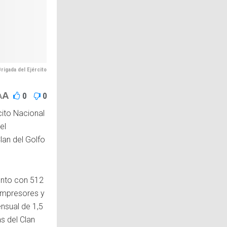
Brigada del Ejército
A
0
0
A
cito Nacional
el
lan del Golfo
junto con 512
ompresores y
nsual de 1,5
s del Clan