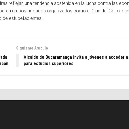
ifras reflejan una tendencia sostenida en la lucha contra las ec
 operan grupos armados organizados como el Clan del Golfo, qu
co de estupefacientes.
Siguiente Artículo
nada
Alcalde de Bucaramanga invita a jóvenes a acceder a
urbán
para estudios superiores