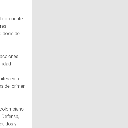
l nororiente
ores
0 dosis de
 acciones
ilidad
mites entre
cos del crimen
e colombiano,
e Defensa,
quidos y