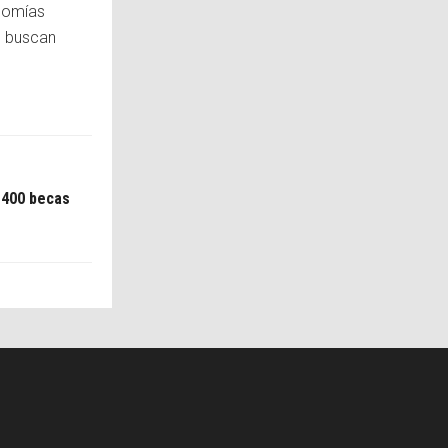
onomías
e buscan
 400 becas