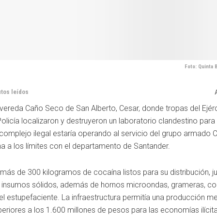
Foto: Quinta 
utos leídos
a vereda Caño Seco de San Alberto, Cesar, donde tropas del Ejér
olicía localizaron y destruyeron un laboratorio clandestino para 
omplejo ilegal estaría operando al servicio del grupo armado C
a a los límites con el departamento de Santander.
 más de 300 kilogramos de cocaína listos para su distribución, 
de insumos sólidos, además de hornos microondas, grameras, c
l estupefaciente. La infraestructura permitía una producción me
eriores a los 1.600 millones de pesos para las economías ilícita