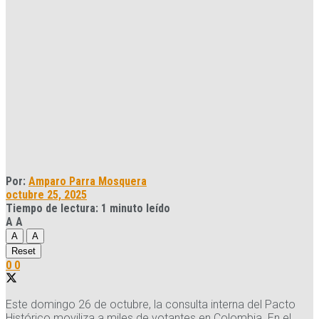
Por:
Amparo Parra Mosquera
octubre 25, 2025
Tiempo de lectura: 1 minuto leído
A
A
A
A
Reset
0
0
Este domingo 26 de octubre, la consulta interna del Pacto
Histórico moviliza a miles de votantes en Colombia. En el