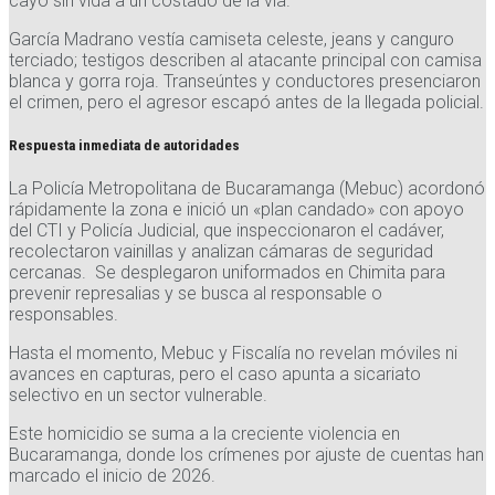
cayó sin vida a un costado de la vía.
García Madrano vestía camiseta celeste, jeans y canguro
terciado; testigos describen al atacante principal con camisa
blanca y gorra roja. Transeúntes y conductores presenciaron
el crimen, pero el agresor escapó antes de la llegada policial.
Respuesta inmediata de autoridades
La Policía Metropolitana de Bucaramanga (Mebuc) acordonó
rápidamente la zona e inició un «plan candado» con apoyo
del CTI y Policía Judicial, que inspeccionaron el cadáver,
recolectaron vainillas y analizan cámaras de seguridad
cercanas. Se desplegaron uniformados en Chimita para
prevenir represalias y se busca al responsable o
responsables.
Hasta el momento, Mebuc y Fiscalía no revelan móviles ni
avances en capturas, pero el caso apunta a sicariato
selectivo en un sector vulnerable.
Este homicidio se suma a la creciente violencia en
Bucaramanga, donde los crímenes por ajuste de cuentas han
marcado el inicio de 2026.