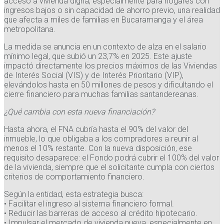
acceso a vivienda digna, especialmente para hogares con
ingresos bajos o sin capacidad de ahorro previo, una realidad
que afecta a miles de familias en Bucaramanga y el área
metropolitana.
La medida se anuncia en un contexto de alza en el salario
mínimo legal, que subió un 23,7% en 2025. Este ajuste
impactó directamente los precios máximos de las Viviendas
de Interés Social (VIS) y de Interés Prioritario (VIP),
elevándolos hasta en 50 millones de pesos y dificultando el
cierre financiero para muchas familias santandereanas.
¿Qué cambia con esta nueva financiación?
Hasta ahora, el FNA cubría hasta el 90% del valor del
inmueble, lo que obligaba a los compradores a reunir al
menos el 10% restante. Con la nueva disposición, ese
requisito desaparece: el Fondo podrá cubrir el 100% del valor
de la vivienda, siempre que el solicitante cumpla con ciertos
criterios de comportamiento financiero.
Según la entidad, esta estrategia busca:
• Facilitar el ingreso al sistema financiero formal.
• Reducir las barreras de acceso al crédito hipotecario.
• Impulsar el mercado de vivienda nueva, especialmente en